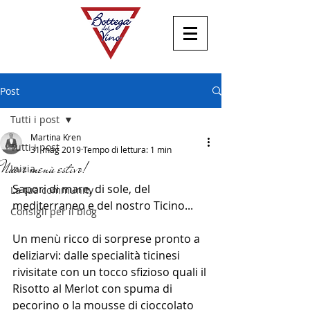
Post
Tutti i post
Martina Kren
Tutti i post
31 mag 2019
Tempo di lettura: 1 min
Nuovo menù estivo!
Inizia
Sapori di mare, di sole, del 
La tua community
mediterraneo e del nostro Ticino...
Consigli per il blog
Un menù ricco di sorprese pronto a 
deliziarvi: dalle specialità ticinesi 
rivisitate con un tocco sfizioso quali il 
Risotto al Merlot con spuma di 
pecorino o la mousse di cioccolato 