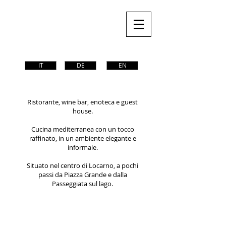
IT
DE
EN
BENVENUTI
Ristorante, wine bar, enoteca e guest
house.
Cucina mediterranea con un tocco
raffinato, in un ambiente elegante e
informale.
Situato nel centro di Locarno, a pochi
passi da Piazza Grande e dalla
Passeggiata sul lago.
MENU