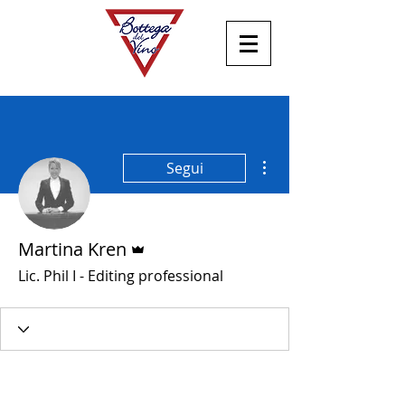
Altre azioni
Segui
Amministratore
Martina Kren
Lic. Phil I - Editing professional