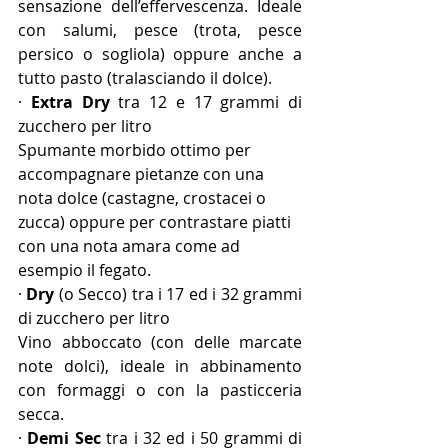
sensazione dell’effervescenza. Ideale 
con salumi, pesce (trota, pesce 
persico o sogliola) oppure anche a 
tutto pasto (tralasciando il dolce).
· 
Extra Dry 
tra 12 e 17 grammi di 
zucchero per litro
Spumante morbido ottimo per 
accompagnare pietanze con una 
nota dolce (castagne, crostacei o 
zucca) oppure per contrastare piatti 
con una nota amara come ad 
esempio il fegato.
· 
Dry 
(o Secco) tra i 17 ed i 32 grammi 
di zucchero per litro
Vino abboccato (con delle marcate 
note dolci), ideale in abbinamento 
con formaggi o con la pasticceria 
secca.
· 
Demi Sec 
tra i 32 ed i 50 grammi di 