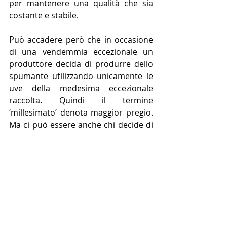
per mantenere una qualità che sia 
costante e stabile. 
Può accadere però che in occasione 
di una vendemmia eccezionale un 
produttore decida di produrre dello 
spumante utilizzando unicamente le 
uve della medesima eccezionale 
raccolta. Quindi il termine 
‘millesimato’ denota maggior pregio. 
Ma ci può essere anche chi decide di 
produrre un vino con le uve della 
stessa annata anche se la qualità non 
è delle migliori per potere utilizzare il 
termine ‘millesimato’ sull’etichetta ed 
illudere la clientela che il prodotto sia 
di maggior pregio. Millantare un 
prodotto che non si distingue per 
una maggiore qualità, se pur sleale 