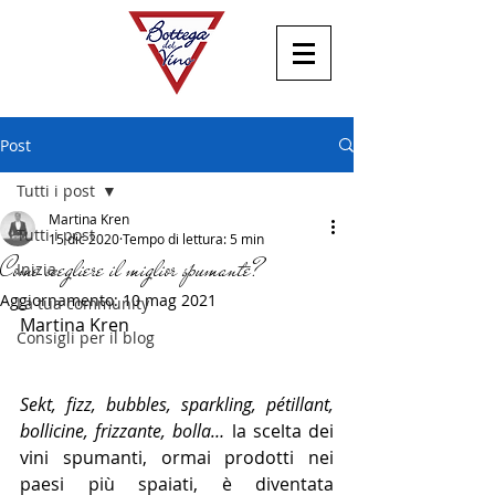
Post
Tutti i post
Martina Kren
Tutti i post
15 dic 2020
Tempo di lettura: 5 min
Come scegliere il miglior spumante?
Inizia
Aggiornamento:
10 mag 2021
La tua community
Martina Kren
Consigli per il blog
Sekt, fizz, bubbles, sparkling, pétillant, 
bollicine, frizzante, bolla…
 la scelta dei 
vini spumanti, ormai prodotti nei 
paesi più spaiati, è diventata 