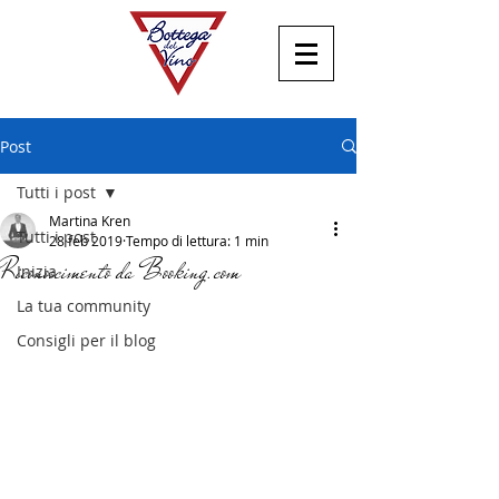
Post
Tutti i post
Martina Kren
Tutti i post
28 feb 2019
Tempo di lettura: 1 min
Riconoscimento da Booking.com
Inizia
La tua community
Consigli per il blog